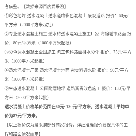
考借鉴。【数据来源百度爱采购】
①彩色地坪 透水混凝土透水道路彩色混凝土 景观道路 报价：60元/
平方米（2000平方米起批）
②专业透水混凝土施工 透水砖透水混凝土施工厂家
海绵城市路面
报
价：80元/平方米（1000平方米起批）
③彩色透水混凝土全国施工 包工包料路面排水彩化 报价：75元/平方
米（1000平方米起批）
④透水混凝土厂家 透水混凝土地面 露骨料透水砼 报价：90元/平方
米（1000平方米起批）
⑤生态透水混凝土 公园耐磨地坪 道路
沥青改色
施工 报价：130元/平
方米（2000平方米起批）
透水混凝土价格单价范围在60元~130元/平方米，透水混凝土平均单
价为87元/平方米。
【以上报价仅为爱采购部分商家报价，详细准确报价要视具体的工
程和路面情况而定】