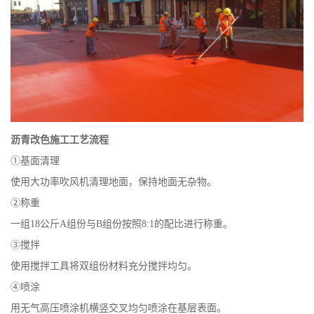
沥青改色
施工工艺流程
①基面清理
使用大功率吹风机清理地面，保持地面无杂物。
②称重
一组18公斤A组份与B组份按照8:1的配比进行称重。
③搅拌
使用搅拌工具将双组份材料充分搅拌均匀。
④喷涂
用无气高压喷涂机横竖交叉均匀喷涂在基层表面。